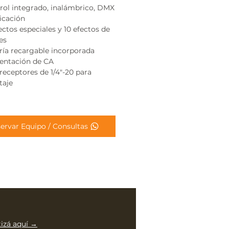
rol integrado, inalámbrico, DMX
licación
ectos especiales y 10 efectos de
es
ría recargable incorporada
entación de CA
 receptores de 1/4"-20 para
aje
ervar Equipo / Consultas
tizá aquí →