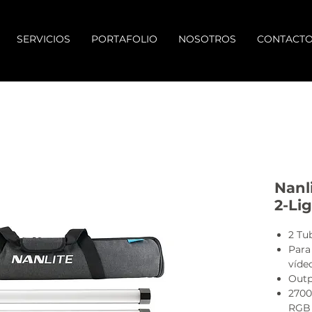
SERVICIOS
PORTAFOLIO
NOSOTROS
CONTACT
Nanl
2-Lig
2 Tu
Para
vídeo
Outpu
2700
RGB