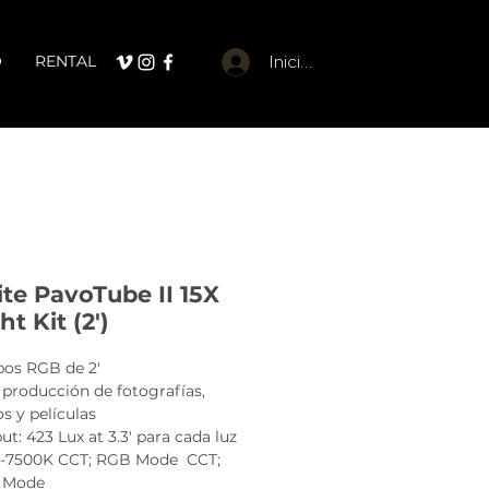
O
RENTAL
Iniciar sesión
ite PavoTube II 15X
ht Kit (2')
bos RGB de 2'
 producción de fotografías,
s y películas
t: 423 Lux at 3.3' para cada luz
-7500K CCT; RGB Mode CCT;
 Mode