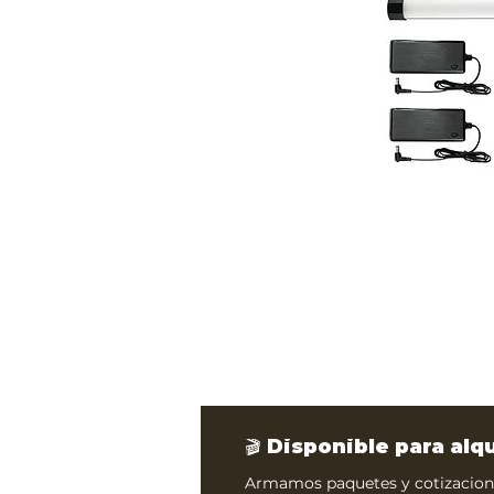
🎬 Disponible para alq
Armamos paquetes y cotizacione