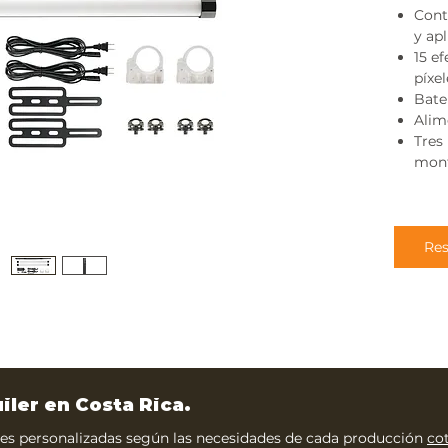
Cont
y ap
15 ef
píxel
Bate
Alim
Tres
mont
Res
uiler en Costa Rica.
s personalizadas según las necesidades de cada producción
co