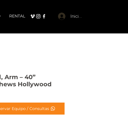
O
RENTAL
Iniciar sesión
, Arm – 40”
hews Hollywood
ervar Equipo / Consultas