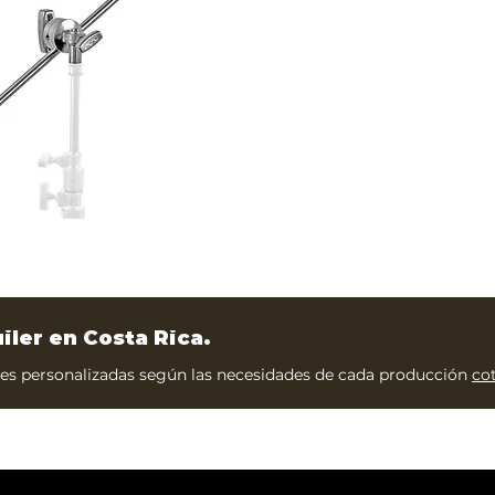
uiler en Costa Rica.
s personalizadas según las necesidades de cada producción
co