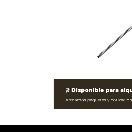
🎬 Disponible para alq
Armamos paquetes y cotizacione