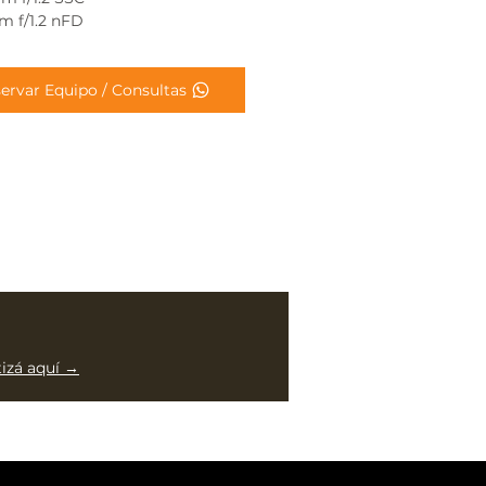
 f/1.2 nFD
ervar Equipo / Consultas
tizá aquí →