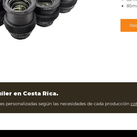
85mm
Res
uiler en Costa Rica.
s personalizadas según las necesidades de cada producción
co