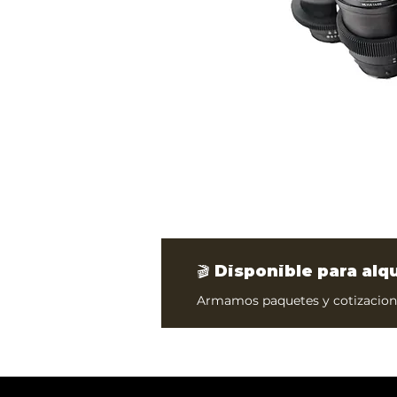
🎬 Disponible para alq
Armamos paquetes y cotizacione