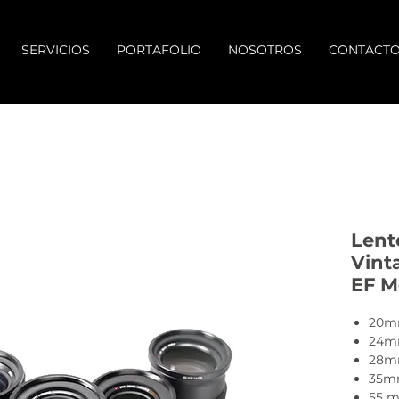
SERVICIOS
PORTAFOLIO
NOSOTROS
CONTACT
Lent
Vint
EF M
20mm
24m
28mm
35mm
55 m