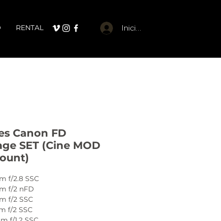
O
RENTAL
Iniciar sesión
es Canon FD
age SET (Cine MOD
ount)
 f/2.8 SSC
m f/2 nFD
 f/2 SSC
 f/2 SSC
m f/1.2 SSC