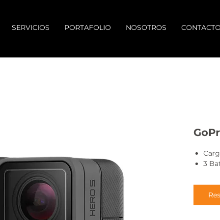
SERVICIOS
PORTAFOLIO
NOSOTROS
CONTACT
GoPr
Carg
3 Ba
Res