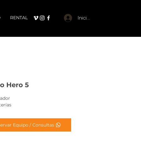
O
RENTAL
Iniciar sesión
o Hero 5
ador
terías
ervar Equipo / Consultas