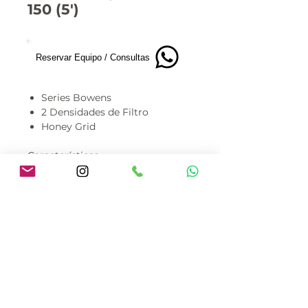
150 (5')
Reservar Equipo / Consultas
Series Bowens
2 Densidades de Filtro
Honey Grid
Características
150cm (4.9ft) Bowens Mount
Circular Softbox
80cm (31.5in) Depth
Quick-Setup Build
🎬 Disponible para alquiler en
Costa Rica.
Armamos paquetes y